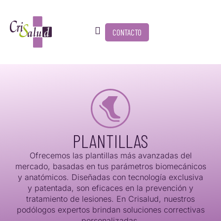
CONTACTO
PLANTILLAS
Ofrecemos las plantillas más avanzadas del
mercado, basadas en tus parámetros biomecánicos
y anatómicos. Diseñadas con tecnología exclusiva
y patentada, son eficaces en la prevención y
tratamiento de lesiones. En Crisalud, nuestros
podólogos expertos brindan soluciones correctivas
personalizadas.