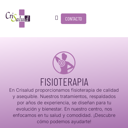
CONTACTO
FISIOTERAPIA
En Crisalud proporcionamos fisioterapia de calidad
y asequible. Nuestros tratamientos, respaldados
por años de experiencia, se diseñan para tu
evolución y bienestar. En nuestro centro, nos
enfocamos en tu salud y comodidad. ¡Descubre
cómo podemos ayudarte!